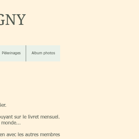
GNY
Pèlerinages
Album photos
er.
puyant sur le livret mensuel.
e monde...
lien avec les autres membres